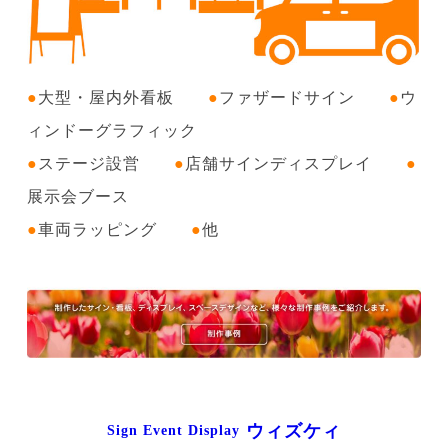
●
大型・屋内外看板
●
ファザードサイン
●
ウ
ィンドーグラフィック
●
ステージ設営
●
店舗サインディスプレイ
●
展示会ブース
●
車両ラッピング
●
他
ウィズケィ
Sign Event Display